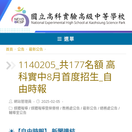
跳
轉
至
主
要
內
選單
容
首頁
·
公告
·
最新公告
·
1140205_共177名額 高
科實中8月首度招生_自
由時報
Post
Post
網站管理員
2025-02-05
author:
published:
Post
媒體報導
/
媒體報導暨榮譽榜
/
教務處公告
/
最新公告
/
總務處公告
/
category:
輔導室公告
🌟
【自由時報】
新聞連結