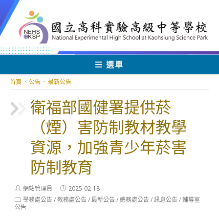
跳
轉
至
主
要
內
選單
容
首頁
·
公告
·
最新公告
·
衛福部國健署提供菸
（煙）害防制教材教學
資源，加強青少年菸害
防制教育
Post
Post
網站管理員
2025-02-18
author:
published:
Post
學務處公告
/
教務處公告
/
最新公告
/
總務處公告
/
訊息公告
/
輔導室
category:
公告