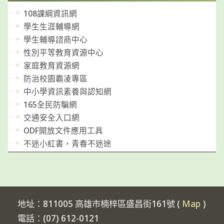
108課綱資訊網
學生生涯輔導網
學生輔導諮商中心
性別平等教育資源中心
家庭教育資源網
防治校園霸凌專區
中小學資訊素養與認知網
165全民防騙網
交通安全入口網
ODF開放文件應用工具
不迷小紅書，青春不迷途
地址：811005 高雄市楠梓區盛昌街161號 (
Map
)
電話：(07) 612-0121