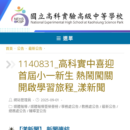
跳
轉
至
主
要
內
選單
容
首頁
·
公告
·
最新公告
·
1140831_高科實中喜迎
首屆小一新生 熱鬧闖關
開啟學習旅程_漾新聞
Post
Post
網站管理員
2025-09-01
author:
published:
Post
媒體報導
/
媒體報導暨榮譽榜
/
學務處公告
/
教務處公告
/
最新公告
/
category:
總務處公告
/
輔導室公告
🌟
【漾新聞】
新聞連結