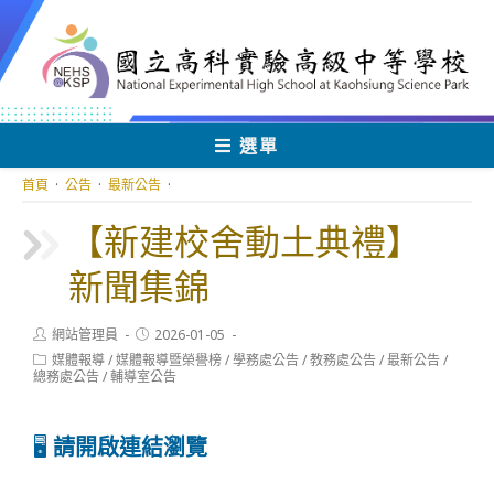
跳
轉
至
主
要
內
選單
容
首頁
·
公告
·
最新公告
·
【新建校舍動土典禮】
新聞集錦
Post
Post
網站管理員
2026-01-05
author:
published:
Post
媒體報導
/
媒體報導暨榮譽榜
/
學務處公告
/
教務處公告
/
最新公告
/
category:
總務處公告
/
輔導室公告
🖥️
請開啟連結瀏覽