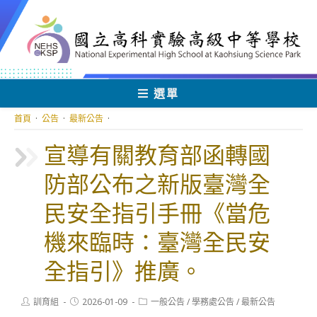
跳
轉
至
主
要
內
選單
容
首頁
·
公告
·
最新公告
·
宣導有關教育部函轉國
防部公布之新版臺灣全
民安全指引手冊《當危
機來臨時：臺灣全民安
全指引》推廣。
Post
Post
Post
訓育組
2026-01-09
一般公告
/
學務處公告
/
最新公告
author:
published:
category: