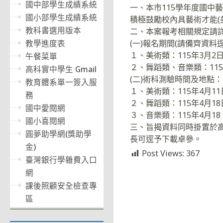
國中部學生成績系統
一、本市115學年度國
國小部學生成績系統
積極鼓勵校內具藝術才能(
教科書選用版本
二、本案報考相關規定請
(一)報名期間(請備齊資料
教學進度表
１、美術類：115年3月2日
午餐菜單
２、舞蹈類、音樂類：115年
高科實中學生 Gmail
(二)術科測驗時間及地點：
教育體系單一簽入服
１、美術類：115年4月1
務
２、舞蹈類：115年4月1
國中愛閱網
３、音樂類：115年4月1
國小喜閱網
三、旨揭資料同時掛置於高雄市
圓夢助學網(獎助學
長可逕予下載卓參。
金)
Post Views:
367
臺灣銀行學雜費入口
網
課後照顧安全檢查專
區