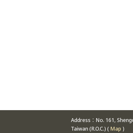
Address：No. 161, Shengch
Taiwan (R.O.C.) (
Map
)