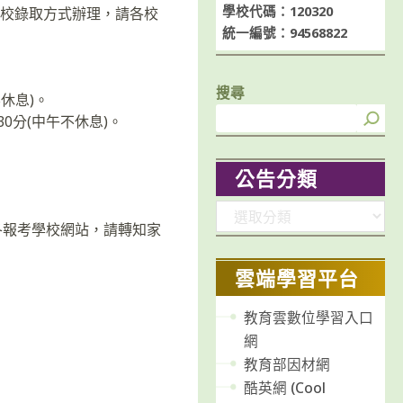
學校代碼：120320
分校錄取方式辦理，請各校
統一編號：94568822
搜尋
不休息)。
30分(中午不休息)。
公告分類
分
/)及各報考學校網站，請轉知家
類
雲端學習平台
教育雲數位學習入口
網
教育部因材網
酷英網 (Cool