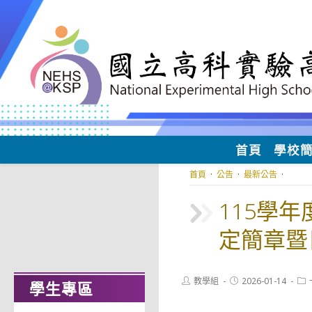
跳
轉
至
主
要
內
容
首頁
學校
首頁
·
公告
·
最新公告
·
115學
定簡章暨
Post
Post
Pos
教學組
2026-01-14
學生專區
author:
published:
cat