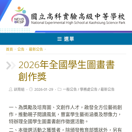
跳
轉
至
主
要
內
選單
容
首頁
·
公告
·
最新公告
·
2026年全國學生圖畫書
創作獎
Post
Post
Post
訓育組
2026-01-29
一般公告
/
學務處公告
/
最新公告
author:
published:
category:
一、為獎勵及培育圖、文創作人才，啟發全方位藝術創
作，推動親子閱讀風氣，豐富學生藝術涵養及想像力，
特辦理全國學生圖畫書創作徵選活動。
二、本徵選活動之獲獎者，除頒發教育部獎狀外，另有