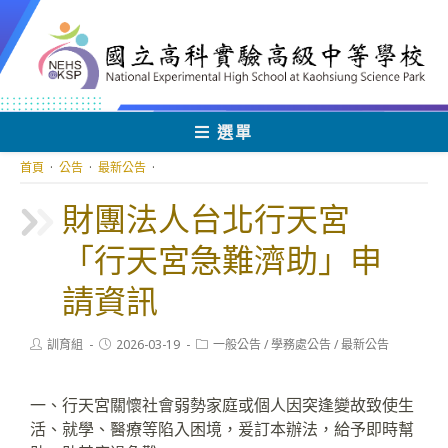
跳
轉
至
主
要
內
選單
容
首頁
·
公告
·
最新公告
·
財團法人台北行天宮
「行天宮急難濟助」申
請資訊
Post
Post
Post
訓育組
2026-03-19
一般公告
/
學務處公告
/
最新公告
author:
published:
category:
一、行天宮關懷社會弱勢家庭或個人因突逢變故致使生
活、就學、醫療等陷入困境，爰訂本辦法，給予即時幫