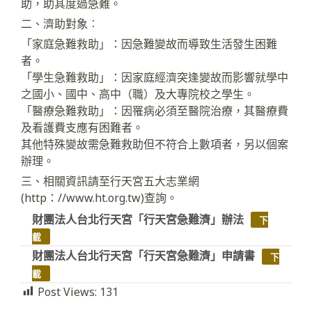
助，助其度過急難。
二、濟助對象︰
「家庭急難救助」：因急難變故而導致生活發生困難
者。
「學生急難救助」：因家庭經濟突逢變故而影響就學中
之國小、國中、高中（職）及大專院校之學生。
「醫療急難救助」：因罹病必須至醫院治療，其醫療費
及看護費支應有困難者。
其他特殊變故需急難救助但不符合上數項者，另以個案
辦理。
三、相關資訊請至行天宮五大志業網
(http：//www.ht.org.tw)查詢。
財團法人台北行天宮「行天宮急難濟」辦法
下
載
財團法人台北行天宮「行天宮急難濟」申請書
下
載
Post Views:
131