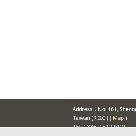
Address：No. 161, Shengch
Taiwan (R.O.C.) (
Map
)
TEL：886-7-612-0121
Welcome to National Expe