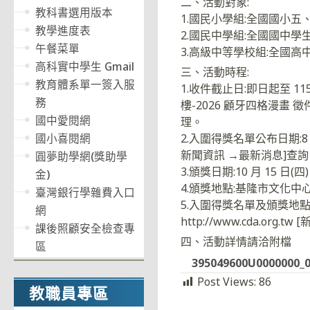
二、活動對象:
教科書選用版本
1.國民小學組:全國國小五
教學進度表
2.國民中學組:全國國中學
午餐菜單
3.高級中等學校組:全國高
高科實中學生 Gmail
三、活動時程:
教育體系單一簽入服
1.收件截止日:即日起至 115
務
樓-2026 顧牙四格漫畫 徵
國中愛閱網
理。
國小喜閱網
2.入圍得獎名單公布日期:8 月
新聞資訊 →最新消息]查
圓夢助學網(獎助學
3.頒獎日期:10 月 15 日(四
金)
4.頒獎地點:基隆市文化中心
臺灣銀行學雜費入口
5.入圍得獎名單及頒獎地
網
http://www.cda.org
課後照顧安全檢查專
四、活動詳情請洽附檔
區
395049600U0000000_
Post Views:
86
教職員專區