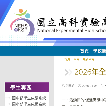
跳
轉
至
主
要
內
容
首頁
學校
首頁
·
公告
·
最新公告
·
2026
Post
Post
Pos
訓育組
2026-04-08
學生專區
author:
published:
cat
國中部學生成績系統
一、活動目的:促進高級中
國小部學生成績系統