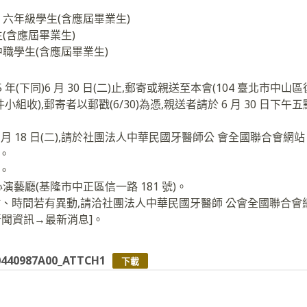
、六年級學生(含應屆畢業生)
生(含應屆畢業生)
中職學生(含應屆畢業生)
 年(下同)6 月 30 日(二)止,郵寄或親送至本會(104 臺北市中山區復
件小組收),郵寄者以郵戳(6/30)為憑,親送者請於 6 月 30 日下
 18 日(二),請於社團法人中華民國牙醫師公 會全國聯合會網站 http:/
詢。
)。
演藝廳(基隆市中正區信一路 181 號)。
點、時間若有異動,請洽社團法人中華民國牙醫師 公會全國聯合會
.tw [新聞資訊→最新消息]。
0440987A00_ATTCH1
下載