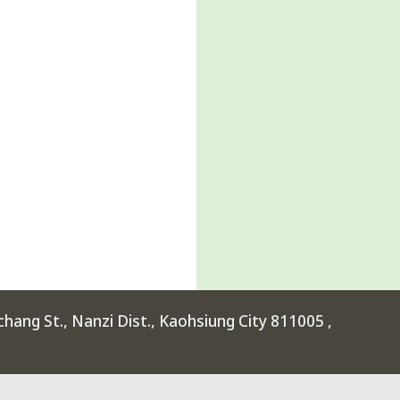
ang St., Nanzi Dist., Kaohsiung City 811005 ,
rimental High School at Kaohsiung Science Park