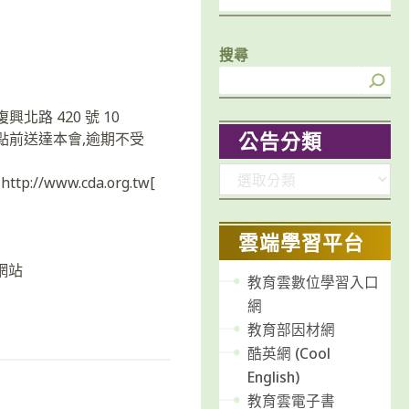
搜尋
興北路 420 號 10
公告分類
午五點前送達本會,逾期不受
分
/www.cda.org.tw[
類
雲端學習平台
網站
教育雲數位學習入口
網
教育部因材網
酷英網 (Cool
English)
教育雲電子書