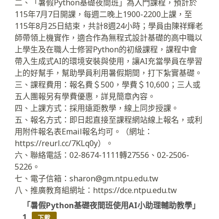
二、「暑假Python基礎夜間班」為入門課程，預計於
115年7月7日開課，每週二晚上1900-2200上課，至
115年8月25日結束，共計8週24小時；學員由陳祥輝老
師帶領上機實作，適合作為無程式設計基礎的高中職以
上學生及在職人士修習Python的初級課程，課程中會
帶入生成式AI的環境安裝與使用，讓AI充當學員在學習
上的好幫手，幫助學員利用暑假期間，打下紮實基礎。
三、課程費用：報名費＄500，學費＄10,600；三人或
五人團報另有學費優惠，詳見簡章內容。
四、上課方式：採用遠距教學，線上同步授課。
五、報名方式：即日起直接至課程網站線上報名，或利
用附件報名表Email報名均可。（網址：
https://reurl.cc/7KLq0y）。
六、聯絡電話：02-8674-1111轉27556、02-2506-
5226。
七、電子信箱：sharon@gm.ntpu.edu.tw
八、推廣教育組網址：https://dce.ntpu.edu.tw
「暑假Python基礎夜間班使用AI小助理輔助教學」
1
下載