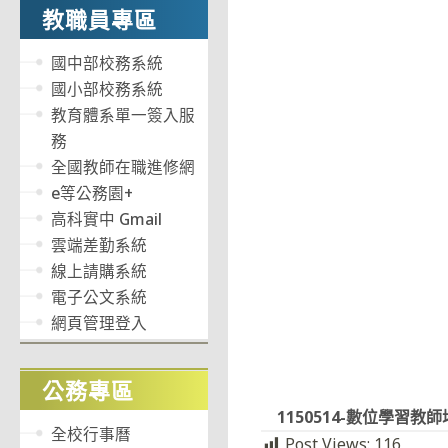
教職員專區
國中部校務系統
國小部校務系統
教育體系單一簽入服
務
全國教師在職進修網
e等公務園+
高科實中 Gmail
雲端差勤系統
線上請購系統
電子公文系統
網頁管理登入
公務專區
1150514-數位學習教
全校行事曆
Post Views:
116