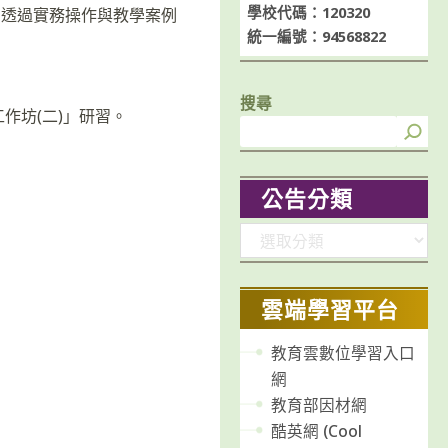
學校代碼：120320
。透過實務操作與教學案例
統一編號：94568822
搜尋
工作坊(二)」研習。
公告分類
分
類
雲端學習平台
教育雲數位學習入口
網
教育部因材網
酷英網 (Cool