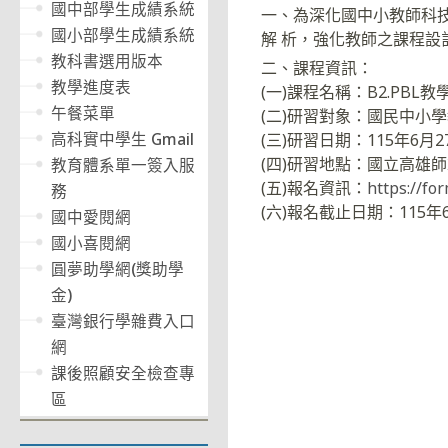
國中部學生成績系統
一、為深化國中小教師科技
國小部學生成績系統
解 析，強化教師之課程設
教科書選用版本
二、課程資訊：
教學進度表
(一)課程名稱：B2.PBL
午餐菜單
(二)研習對象：國民中小學
高科實中學生 Gmail
(三)研習日期：115年6月2
(四)研習地點：國立高雄師
教育體系單一簽入服
(五)報名資訊：
https://f
務
(六)報名截止日期：115年6月
國中愛閱網
國小喜閱網
圓夢助學網(獎助學
金)
臺灣銀行學雜費入口
網
課後照顧安全檢查專
區