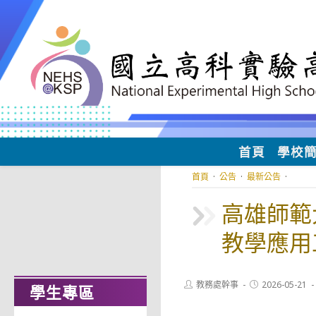
跳
轉
至
主
要
內
容
首頁
學校
首頁
·
公告
·
最新公告
·
高雄師範
教學應用
Post
Post
教務處幹事
2026-05-21
學生專區
author:
published: