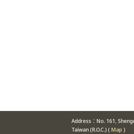
Address：No. 161, Shengch
Taiwan (R.O.C.) (
Map
)