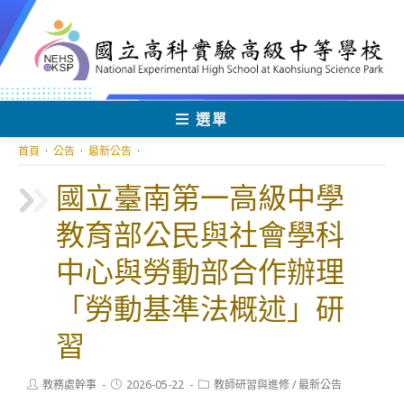
跳
轉
至
主
要
內
選單
容
首頁
·
公告
·
最新公告
·
國立臺南第一高級中學
教育部公民與社會學科
中心與勞動部合作辦理
「勞動基準法概述」研
習
Post
Post
Post
教務處幹事
2026-05-22
教師研習與進修
/
最新公告
author:
published:
category: