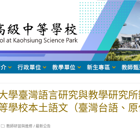
簡介
行政單位
教學單位
新生專區
教師甄
大學臺灣語言研究與教學研究所辦
等學校本土語文（臺灣台語、原
在職進修第二專長學分班」
Post
教師研習與進修
/
最新公告
category: