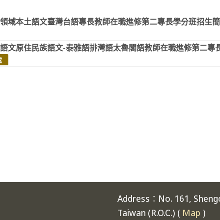
領域本土語文臺灣台語專長教師在職進修第二專長學分班招生簡章202
土語文原住民族語文-泰雅語排灣語太魯閣語教師在職進修第二專
載
Address：No. 161, Shengch
Taiwan (R.O.C.) (
Map
)