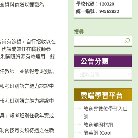
學校代碼：120320
審查資料寄送以郵戳為
統一編號：94568822
搜尋
後尚有餘額，自行招收以在
、代課或兼任在職教師參
以利開班資源有效運用，錄
公告分類
專任教師，並依報考班別語
分
類
過報考班別語言能力認證中
雲端學習平台
過報考班別語言能力認證中
教育雲數位學習入口
未具」報考班別任教年資或
網
教育部因材網
編制內按月支領待遇之在職
酷英網 (Cool