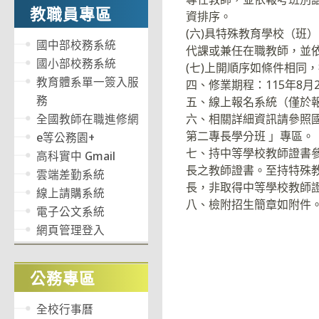
教職員專區
資排序。
(六)具特殊教育學校（班
國中部校務系統
代課或兼任在職教師，並
國小部校務系統
(七)上開順序如條件相同
教育體系單一簽入服
四、修業期程：115年8月2
務
五、線上報名系統（僅於報名期間開
全國教師在職進修網
六、相關詳細資訊請參照
第二專長學分班 」專區。
e等公務園+
七、持中等學校教師證書
高科實中 Gmail
長之教師證書。至持特殊
雲端差勤系統
長，非取得中等學校教師
線上請購系統
八、檢附招生簡章如附件
電子公文系統
網頁管理登入
公務專區
全校行事曆