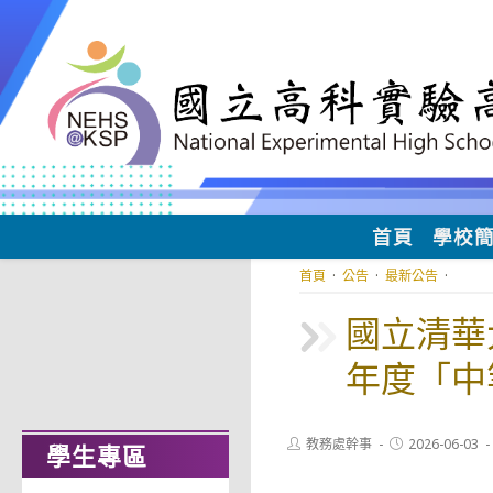
跳
轉
至
主
要
內
容
首頁
學校
首頁
·
公告
·
最新公告
·
國立清華
年度「中
文）教師
Post
Post
教務處幹事
2026-06-03
學生專區
author:
published: