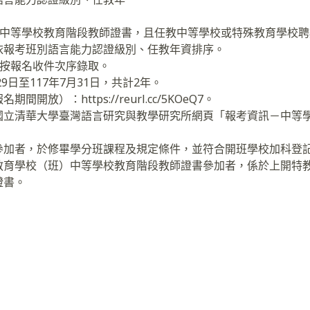
）中等學校教育階段教師證書，且任教中等學校或特殊教育學校聘
依報考班別語言能力認證級別、任教年資排序。
，按報名收件次序錄取。
9日至117年7月31日，共計2年。
放）：https://reurl.cc/5KOeQ7。
國立清華大學臺灣語言研究與教學研究所網頁「報考資訊－中等
參加者，於修畢學分班課程及規定條件，並符合開班學校加科登
教育學校（班）中等學校教育階段教師證書參加者，係於上開特
證書。
。