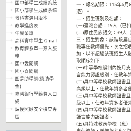
國中部學生成績系統
一、報名期限：115年6
國小部學生成績系統
憑）。
教科書選用版本
二、招生班別及名額：
(一)臺灣台語：19人（已
教學進度表
(二)原住民族語文：39
午餐菜單
三、招生對象：該階段屬
高科實中學生 Gmail
職專任教師優先，次之招
教育體系單一簽入服
加，以不超過該班招生人數
務
取順序如下：
國中愛閱網
(一)中等學校編制內按
國小喜閱網
言能力認證級別、任教年
圓夢助學網(獎助學
(二)具中等學校教師證
金)
高級以上，任教年資多者
臺灣銀行學雜費入口
(三)具中等學校教師證
網
級以上，任教年資多者優
課後照顧安全檢查專
(四)具中等學校教師證
語言能力認證者。
區
(五)具特殊教育學校（
專任教師，並依報考班別