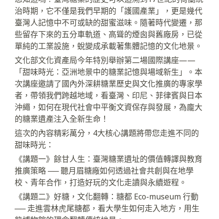
治時期，它不僅是我們早期的「護國產業」，更是幾代
臺灣人記憶中不可或缺的甜蜜滋味。隨著時代變遷，那
些留存下來的五分車軌道、高聳的煙囪與舊廠房，已從
單純的工業設施，蛻變成承載著集體記憶的文化地景。
文化部文化資產局今年特別舉辦第二場國際講座——
「甜味時光：亞洲地景中的糖業記憶與場域新生」。本
次講座邀請了國內外深耕糖業歷史與文化推廣的專家學
者，帶領我們跨越地域，看臺灣、印尼、菲律賓與日本
沖繩，如何在現代社會中平衡文資保存與發展，為龐大
的糖業遺產注入全新生命！
這次的內容精彩萬分，4大核心講題將帶您走進不同的
甜味時光：
《講題一》餘甘人生：臺灣糖業遺址的價值轉譯與教育
推廣策略 ── 聽月眉糖廠如何透過社會共創與在地學
校、青年合作，打造好玩的文化走讀與永續遊程。
《講題二》好糖，文化翻轉：糖都 Eco-museum 行動
── 走進雲林虎尾糖都，看大學生如何走入地方，用生