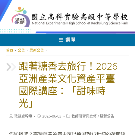
跳
轉
至
主
要
內
選單
容
首頁
·
公告
·
最新公告
·
跟著糖香去旅行！2026
亞洲產業文化資產平臺
國際講座：「甜味時
光」
Post
Post
Post
教務處幹事
2026-06-03
教師研習與進修
/
最新公告
author:
published:
category:
您知道嗎？臺灣糖業的歷史可以追溯到17世紀的荷蘭統