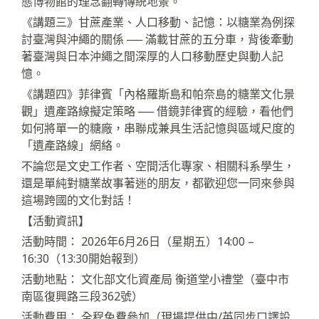
態博物館的理念翻轉傳統地景。
《講題三》甘蔗產業、人口移動、記憶：以糖業為例探
討臺灣與沖繩的關係 ── 滿載甘蔗的五分車，背後牽動
著臺灣與日本沖繩之間深厚的人口移動歷史與動人記
憶。
《講題四》菲律賓「內格羅斯島和帕奈島的糖業文化景
觀」遺產路線擬定策略 ── 借鏡菲律賓的經驗，看他們
如何將單一的糖廠，串聯成兼具生活記憶與區域尺度的
「遺產路線」網絡。
不論您是文史工作者、空間活化專家、相關科系學生，
還是單純對糖業故事著迷的朋友，都歡迎您一同來參與
這場跨國的文化對話！
【活動資訊】
活動時間： 2026年6月26日（星期五）14:00 –
16:30（13:30開始報到）
活動地點： 文化部文化資產局 衡道堂小禮堂（臺中市
南區復興路三段362號）
活動費用： 全程免費參加（現場提供中/英同步口譯設