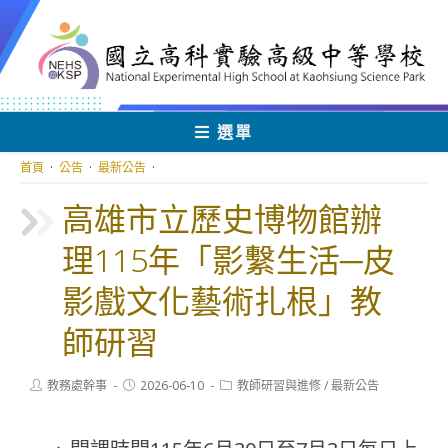
跳
轉
至
主
要
內
選單
容
首頁
·
公告
·
最新公告
·
高雄市立歷史博物館辦
理115年「影繫生活─皮
影戲文化藝術扎根」教
師研習
Post
Post
Post
教務處幹事
2026-06-10
教師研習與進修
/
最新公告
author:
published:
category: