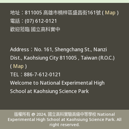
地址：811005 高雄市楠梓區盛昌街161號 (
Map
)
電話：(07) 612-0121
歡迎蒞臨 國立高科實中
Address：No. 161, Shengchang St., Nanzi
Dist., Kaohsiung City 811005 , Taiwan (R.O.C.)
(
Map
)
TEL：886-7-612-0121
Welcome to National Experimental High
School at Kaohsiung Science Park
版權所有 @ 2024, 國立高科實驗高級中等學校 National
Experimental High School at Kaohsiung Science Park. All
right reserved.