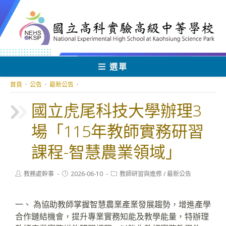
跳
轉
至
主
要
內
選單
容
首頁
·
公告
·
最新公告
·
國立虎尾科技大學辦理3
場「115年教師實務研習
課程-智慧農業領域」
Post
Post
Post
教務處幹事
2026-06-10
教師研習與進修
/
最新公告
author:
published:
category:
一、 為協助教師掌握智慧農業產業發展趨勢，增進產學
合作鏈結機會，提升專業實務知能及教學能量，特辦理