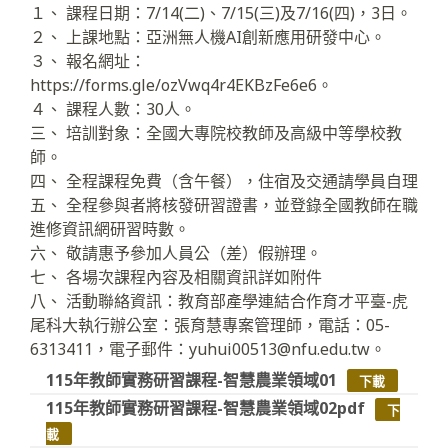
１、 課程日期：7/14(二)、7/15(三)及7/16(四)，3日。
２、 上課地點：亞洲無人機AI創新應用研發中心。
３、 報名網址：
https://forms.gle/ozVwq4r4EKBzFe6e6。
４、 課程人數：30人。
三、 培訓對象：全國大專院校教師及高級中等學校教
師。
四、 全程課程免費（含午餐），住宿及交通請學員自理
五、 全程參與者將核發研習證書，並登錄全國教師在職
進修資訊網研習時數。
六、 敬請惠予參加人員公（差）假辦理。
七、 各場次課程內容及相關資訊詳如附件
八、 活動聯絡資訊：教育部產學連結合作育才平臺-虎
尾科大執行辦公室：張育慧專案管理師，電話：05-
6313411，電子郵件：yuhui00513@nfu.edu.tw。
115年教師實務研習課程-智慧農業領域01
下載
115年教師實務研習課程-智慧農業領域02pdf
下
載