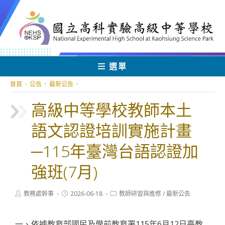
跳
轉
至
主
要
內
選單
容
首頁
·
公告
·
最新公告
·
高級中等學校教師本土
語文認證培訓實施計畫
─115年臺灣台語認證加
強班(7月)
Post
Post
Post
教務處幹事
2026-06-18
教師研習與進修
/
最新公告
author:
published:
category:
一、依據教育部國民及學前教育署115年6月12日臺教