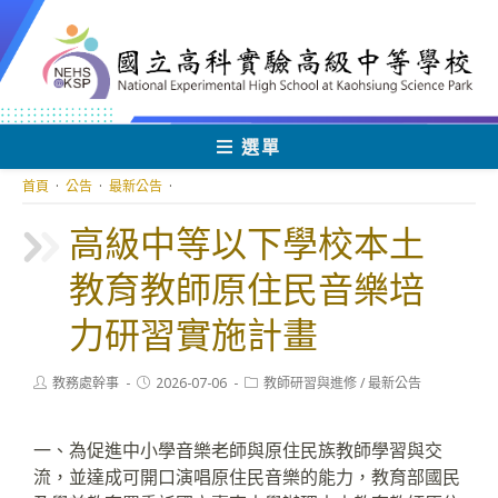
跳
轉
至
主
要
內
選單
容
首頁
·
公告
·
最新公告
·
高級中等以下學校本土
教育教師原住民音樂培
力研習實施計畫
Post
Post
Post
教務處幹事
2026-07-06
教師研習與進修
/
最新公告
author:
published:
category:
一、為促進中小學音樂老師與原住民族教師學習與交
流，並達成可開口演唱原住民音樂的能力，教育部國民