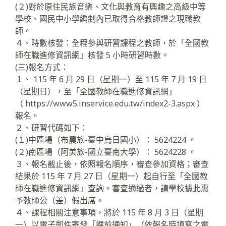
(２)對於原住民族音樂、文化與教育有興趣之高級中等
學校、國民中小學編制內已取得合格教師證之現職教
師。
４、時數核發：全程參與研習課程之教師，於「全國教
師在職進修資訊網」核發 5 小時研習時數。
(三)報名方式：
１、 115 年 6 月 29 日（星期一）至 115 年 7 月 19 日
（星期日），至「全國教師在職進修資訊網」
（
https://www5.inservice.edu.tw/index2-3.aspx
）
報名。
２、研習代碼如下：
(１)中區場（布農族-臺中烏日國小）： 5624224 。
(２)南區場（阿美族-國立臺南大學）： 5624228 。
３、報名截止後，依照報名順序，審查參加資格；審查
結果於 115 年 7 月 27 日（星期一）起自行至「全國教
師在職進修資訊網」查詢。審查通過者，請學校據此惠
予教師公（差）假出席。
４、課程相關注意事項，將於 115 年 8 月 3 日（星期
一）以電子郵件寄發「課前通知」（依報名時填寫之電