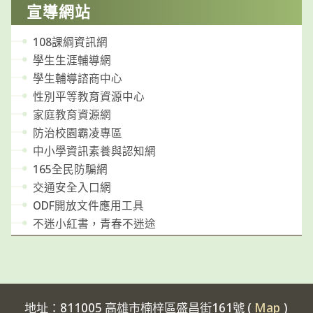
宣導網站
108課綱資訊網
學生生涯輔導網
學生輔導諮商中心
性別平等教育資源中心
家庭教育資源網
防治校園霸凌專區
中小學資訊素養與認知網
165全民防騙網
交通安全入口網
ODF開放文件應用工具
不迷小紅書，青春不迷途
地址：811005 高雄市楠梓區盛昌街161號 (
Map
)