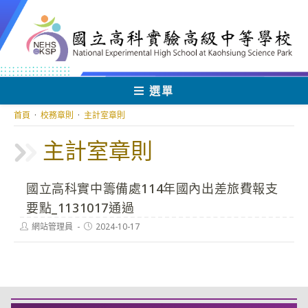
跳
轉
至
主
要
內
選單
容
首頁
·
校務章則
·
主計室章則
主計室章則
國立高科實中籌備處114年國內出差旅費報支
要點_1131017通過
Post
Post
網站管理員
2024-10-17
author:
published: