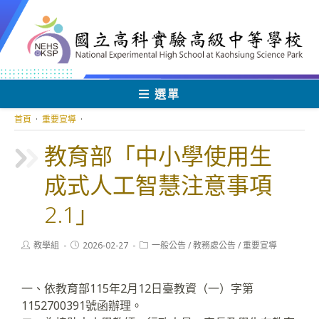
跳
轉
至
主
要
內
選單
容
首頁
·
重要宣導
·
教育部「中小學使用生
成式人工智慧注意事項
2.1」
Post
Post
Post
教學組
2026-02-27
一般公告
/
教務處公告
/
重要宣導
author:
published:
category:
一、依教育部115年2月12日臺教資（一）字第
1152700391號函辦理。