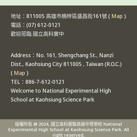
地址：811005 高雄市楠梓區盛昌街161號 (
Map
)
電話：(07) 612-0121
歡迎蒞臨 國立高科實中
Address：No. 161, Shengchang St., Nanzi
Dist., Kaohsiung City 811005 , Taiwan (R.O.C.)
(
Map
)
TEL：886-7-612-0121
Welcome to National Experimental High
School at Kaohsiung Science Park
版權所有 @ 2024, 國立高科實驗高級中等學校 National
Experimental High School at Kaohsiung Science Park. All
right reserved.