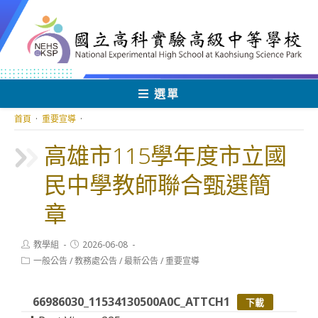
跳
轉
至
主
要
內
選單
容
首頁
·
重要宣導
·
高雄市115學年度市立國
民中學教師聯合甄選簡
章
Post
Post
教學組
2026-06-08
author:
published:
Post
一般公告
/
教務處公告
/
最新公告
/
重要宣導
category:
66986030_11534130500A0C_ATTCH1
下載