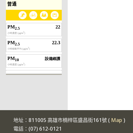
地址：811005 高雄市楠梓區盛昌街161號 (
Map
)
電話：(07) 612-0121