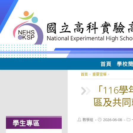
跳
轉
至
主
要
內
容
首頁
學校
首頁
·
重要宣導
·
「116
區及共同
Post
Post
Pos
教學組
2026-06-08
學生專區
author:
published:
cat