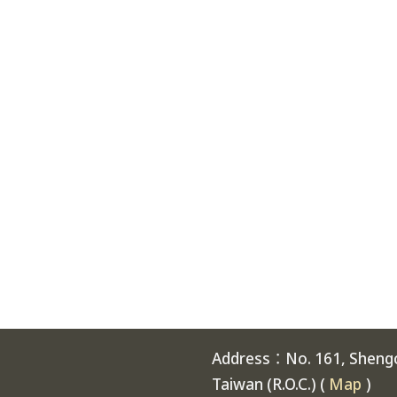
Address：No. 161, Shengch
Taiwan (R.O.C.) (
Map
)