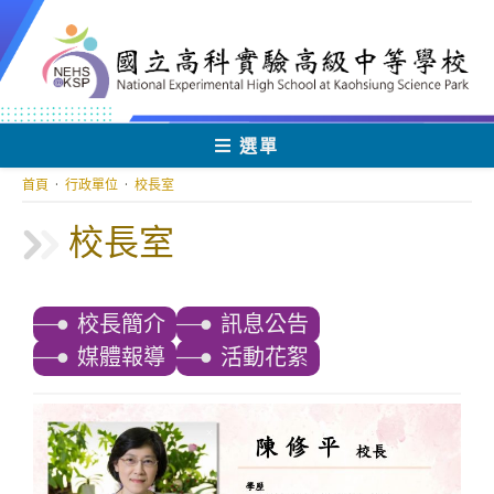
跳
轉
至
主
要
內
選單
容
首頁
·
行政單位
·
校長室
校長室
校長簡介
訊息公告
媒體報導
活動花絮