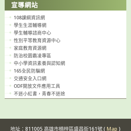
宣導網站
108課綱資訊網
學生生涯輔導網
學生輔導諮商中心
性別平等教育資源中心
家庭教育資源網
防治校園霸凌專區
中小學資訊素養與認知網
165全民防騙網
交通安全入口網
ODF開放文件應用工具
不迷小紅書，青春不迷途
地址：811005 高雄市楠梓區盛昌街161號 (
Map
)