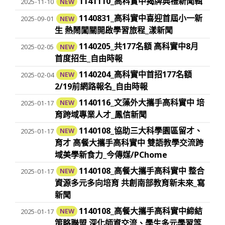
1141110_高科實中揭牌典禮新聞輯
2025-11-10
NEW
1140831_高科實中喜迎首屆小一新
2025-09-01
NEW
生 熱鬧闖關開啟學習旅程_漾新聞
1140205_共177名額 高科實中8月
2025-02-05
NEW
首度招生_自由時報
1140204_高科實中首招177名額
2025-02-04
NEW
2/19前網路報名_自由時報
1140116_文藻外大攜手高科實中 培
2025-01-17
NEW
育跨域專業人才_鳳信新聞
1140108_協助三大科學園區留才、
2025-01-17
NEW
育才 高餐大攜手高科實中 雙語教學交流跨
域美學新食力_今傳媒/PChome
1140108_高餐大攜手高科實中 整合
2025-01-17
NEW
資源多元多向培育 共創南部教育新未來_寫
新聞
1140108_高餐大攜手高科實中締結
2025-01-17
NEW
策略聯盟 深化師資交流、學生多元學習等