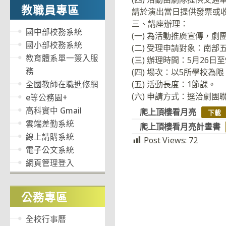
教職員專區
請於演出當日提供發票或
三、講座辦理：
國中部校務系統
(一) 為活動推廣宣傳，
國小部校務系統
(二) 受理申請對象：南部
教育體系單一簽入服
(三) 辦理時間：5月26
務
(四) 場次：以5所學校為限
全國教師在職進修網
(五) 活動長度：1節課。
(六) 申請方式：逕洽劇團聯絡人
e等公務園+
高科實中 Gmail
爬上頂樓看月亮
下載
雲端差勤系統
爬上頂樓看月亮計畫書
線上請購系統
Post Views:
72
電子公文系統
網頁管理登入
公務專區
全校行事曆