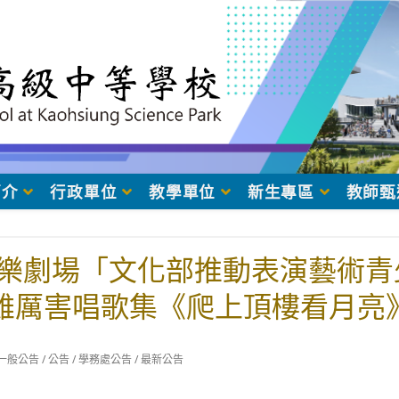
簡介
行政單位
教學單位
新生專區
教師甄
樂劇場「文化部推動表演藝術青
雄厲害唱歌集《爬上頂樓看月亮
t
一般公告
/
公告
/
學務處公告
/
最新公告
egory: