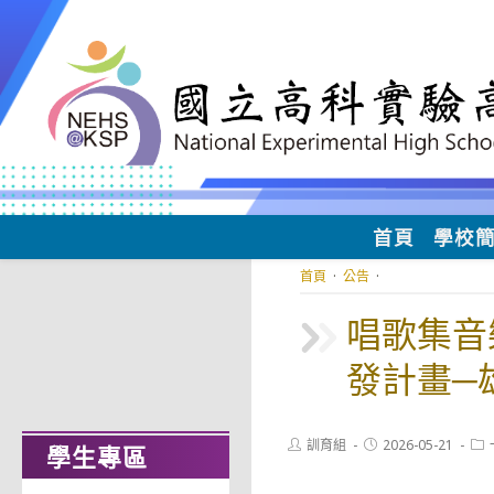
跳
轉
至
主
要
內
容
首頁
學校
首頁
·
公告
·
唱歌集音
發計畫─
專場』」
Post
Post
Pos
訓育組
2026-05-21
學生專區
author:
published:
cat