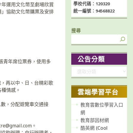
學校代碼：120320
少年運用文化幣至劇場欣賞
統一編號：94568822
場」協助文化幣購票及安排
搜尋
公告分類
1張青年席位票券，使用多
分
類
織，再以中、日、台精彩歌
各種情感。
雲端學習平台
人數，分配遊覽車交通接
教育雲數位學習入口
網
教育部因材網
e@gmail.com。
酷英網 (Cool
團協助辦理；自行辦理者，