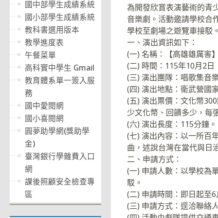
國中部學生成績系統
為開發欣賞表演藝術的青
國小部學生成績系統
音樂劇。活動邀請學校合
教科書選用版本
學校至劇場之遊覽車接駁
一、演出資訊如下：
教學進度表
(一) 名稱：【高雄雄厲
午餐菜單
(二) 時間：115年10月2日
高科實中學生 Gmail
(三) 演出團隊：唱歌集音
教育體系單一簽入服
(四) 演出地點：衛武營
務
(五) 演出票價：文化幣
國中愛閱網
少文化幣、回饋多少，每張
國小喜閱網
(六) 演出長度：115分鐘。
圓夢助學網(獎助學
(七) 演出內容：以一所
金)
曲，述說台灣在當代與日
臺灣銀行學雜費入口
二、申請方式：
網
(一) 申請人數：以學校
課後照顧安全檢查專
駁。
(二) 申請時間：即日起至
區
(三) 申請方式：逕洽聯絡人沈福
(四) 活動由劇隊提供交