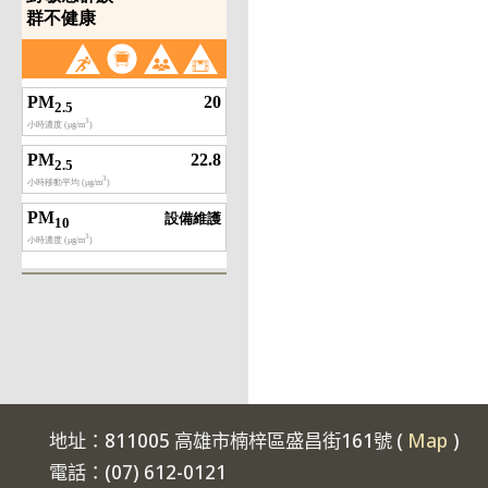
地址：811005 高雄市楠梓區盛昌街161號 (
Map
)
電話：(07) 612-0121