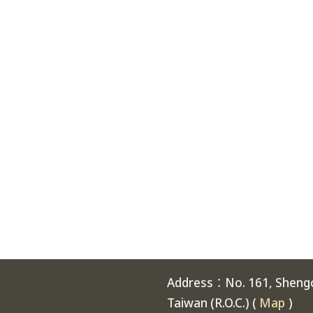
Address：No. 161, Shengch
Taiwan (R.O.C.) (
Map
)