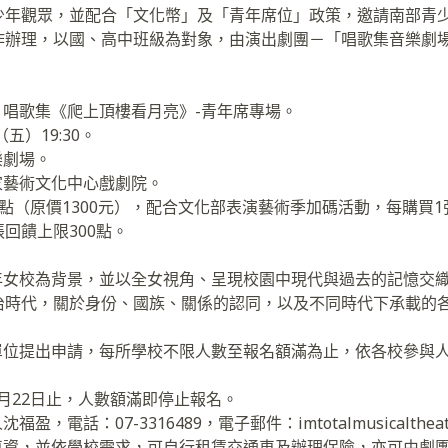
少年觀眾，並配合「文化幣」及「青年席位」政策，邀請南部青
作辦理，以國、高中班級為對象，由演出劇團－「唱歌集音樂劇
。
害】唱歌集《爬上頂樓看月亮》-青年席專場。
（五）19:30。
樂劇場。
國家藝術文化中心戲劇院。
300點（原價1300元），配合文化部表演藝術季加碼活動，每購買
回饋上限300點。
百年女校為背景，並以全女視角、呈現校園中現代與過去的記憶交
治時代，關於身份、國族、關係的認同，以及不同時代下承載的
為單位提出申請，每所學校不限人數至報名額滿為止，依各校參與
6月22日止，人數額滿即停止報名。
盈，電話：07-3316489，電子郵件：imtotalmusicaltheatr
通車資，並依學校需求，可自行租賃交通車及辦理保險，亦可由劇