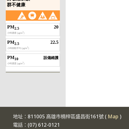
地址：811005 高雄市楠梓區盛昌街161號 (
Map
)
電話：(07) 612-0121