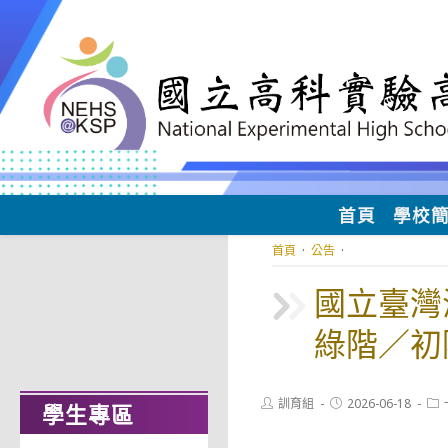
跳
轉
至
主
要
內
容
首頁
學校
首頁
·
公告
·
國立臺灣
綠階／初
Post
Post
Pos
訓育組
2026-06-18
學生專區
author:
published:
cat