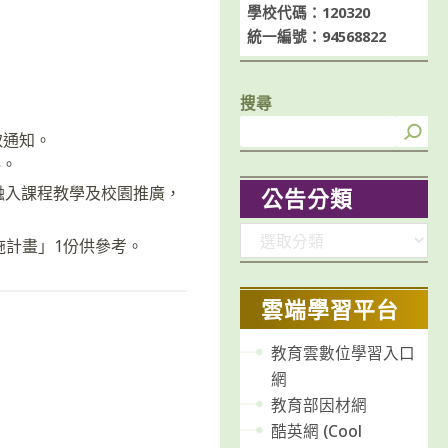
學校代碼：120320
統一編號：94568822
搜尋
取通知。
料。
融入課程教學及校園推廣，
公告分類
分
施計畫」1份供參考。
類
雲端學習平台
教育雲數位學習入口
網
教育部因材網
酷英網 (Cool