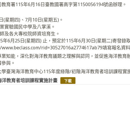
育署115年6月16日臺教國署高字第1150056194號函辦理。
日(星期四)、7月10日(星期五)。
大業實驗國民中學及八掌溪。
教師及各大專校院師資培育生。
5年6月25日(星期四) 止，預定於115年6月30日(星期二)寄發錄
www.beclass.com/rid=30527016a2774617ab79填寫報名資
專業知能，深化對海洋教育議題之理解與認同，並促進海洋教育
躍參與。
學臺灣海洋教育中心115年度綠階/初階海洋教育者培訓課程實
階海洋教育者培訓課程實施計畫
下載