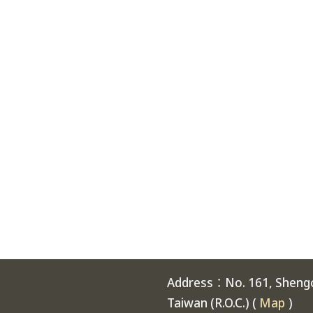
Address：No. 161, Shengch
Taiwan (R.O.C.) (
Map
)