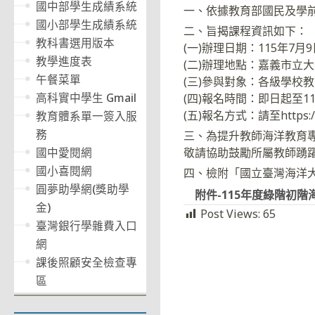
國中部學生成績系統
一、依據教育部國民及學前教
國小部學生成績系統
二、旨揭課程資訊如下：
教科書選用版本
(一)辦理日期：115年7月9
教學進度表
(二)辦理地點：嘉義市立
午餐菜單
(三)參與對象：各級學校
高科實中學生 Gmail
(四)報名時間：即日起至11
(五)報名方式：請至https://
教育體系單一簽入服
務
三、為提升教師海洋教育
敬請協助鼓勵所屬教師踴
國中愛閱網
國小喜閱網
四、檢附「國立臺灣海洋大
圓夢助學網(獎助學
附件-115年度綠階初
金)
Post Views:
65
臺灣銀行學雜費入口
網
課後照顧安全檢查專
區