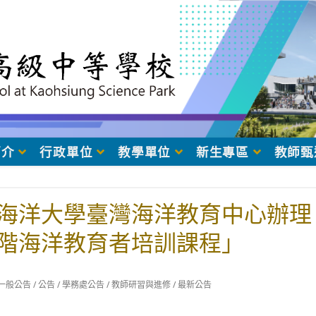
簡介
行政單位
教學單位
新生專區
教師甄
海洋大學臺灣海洋教育中心辦理「
階海洋教育者培訓課程」
t
一般公告
/
公告
/
學務處公告
/
教師研習與進修
/
最新公告
egory: