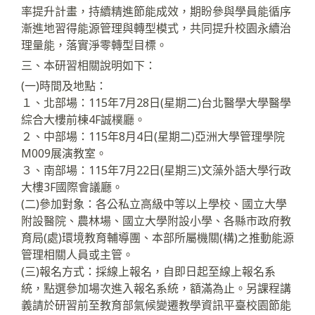
率提升計畫，持續精進節能成效，期盼參與學員能循序
漸進地習得能源管理與轉型模式，共同提升校園永續治
理量能，落實淨零轉型目標。
三、本研習相關說明如下：
(一)時間及地點：
１、北部場：115年7月28日(星期二)台北醫學大學醫學
綜合大樓前棟4F誠樸廳。
２、中部場：115年8月4日(星期二)亞洲大學管理學院
M009展演教室。
３、南部場：115年7月22日(星期三)文藻外語大學行政
大樓3F國際會議廳。
(二)參加對象：各公私立高級中等以上學校、國立大學
附設醫院、農林場、國立大學附設小學、各縣市政府教
育局(處)環境教育輔導團、本部所屬機關(構)之推動能源
管理相關人員或主管。
(三)報名方式：採線上報名，自即日起至線上報名系
統，點選參加場次進入報名系統，額滿為止。另課程講
義請於研習前至教育部氣候變遷教學資訊平臺校園節能