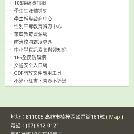
108課綱資訊網
學生生涯輔導網
學生輔導諮商中心
性別平等教育資源中心
家庭教育資源網
防治校園霸凌專區
中小學資訊素養與認知網
165全民防騙網
交通安全入口網
ODF開放文件應用工具
不迷小紅書，青春不迷途
地址：811005 高雄市楠梓區盛昌街161號 (
Map
)
電話：(07) 612-0121