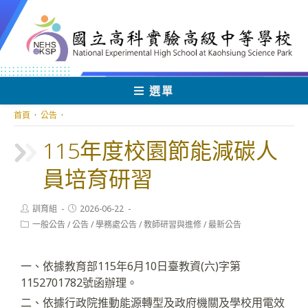
跳
轉
至
主
要
內
選單
容
首頁
·
公告
·
115年度校園節能減碳人
員培育研習
Post
Post
訓育組
2026-06-22
author:
published:
Post
一般公告
/
公告
/
學務處公告
/
教師研習與進修
/
最新公告
category:
一、依據教育部115年6月10日臺教資(六)字第
1152701782號函辦理。
二、依據行政院推動能源轉型及政府機關及學校用電效