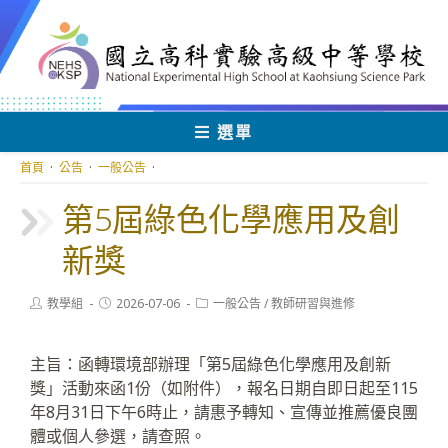
跳
轉
至
主
要
內
選單
容
首頁
·
公告
·
一般公告
·
第5屆綠色化學應用及創
新獎
Post
Post
Post
教學組
2026-07-06
一般公告
/
教師研習與進修
author:
published:
category:
主旨：函轉環境部辦理「第5屆綠色化學應用及創新
獎」活動來函1份（如附件），報名日期自即日起至115
年8月31日下午6時止，請惠予轉知、宣傳並推薦優良團
體或個人參選，請查照。