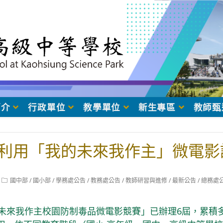
簡介
行政單位
教學單位
新生專區
教師甄
利用「我的未來我作主」微電影
Post
國中部
/
國小部
/
學務處公告
/
教務處公告
/
教師研習與進修
/
最新公告
/
總務處
category:
我的未來我作主校園防制毒品微電影競賽」已辦理6屆，累積