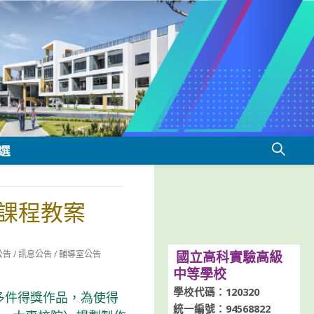
選
課程教案
公告
/
訊息公告
/
輔導室公告
國立高科實驗高級
中等學校
學校代碼：120320
多件得獎作品，為使得
統一編號：94568822