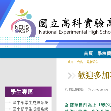
跳
轉
至
主
要
內
容
首頁
學校
首頁
·
公告
·
最新公告
·
歡迎多加
Post
Post
網站管理員
2025-05-09
學生專區
author:
published:
國中部學生成績系統
🎬 截至目前為止「
國小部學生成績系統