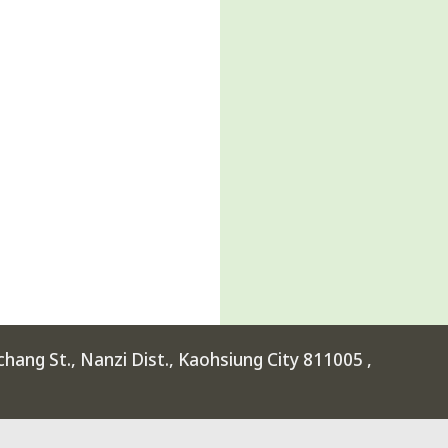
ang St., Nanzi Dist., Kaohsiung City 811005 ,
rimental High School at Kaohsiung Science Park