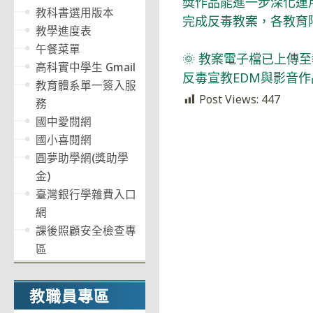
獎作品能進一步深化運
教科書選用版本
完成反毒教案，各教育階
教學進度表
午餐菜單
🌞 教案電子檔已上傳
高科實中學生 Gmail
反毒宣教EDM與影音
教育體系單一簽入服
Post Views:
447
務
國中愛閱網
國小喜閱網
圓夢助學網(獎助學
金)
臺灣銀行學雜費入口
網
課後照顧安全檢查專
區
教職員專區