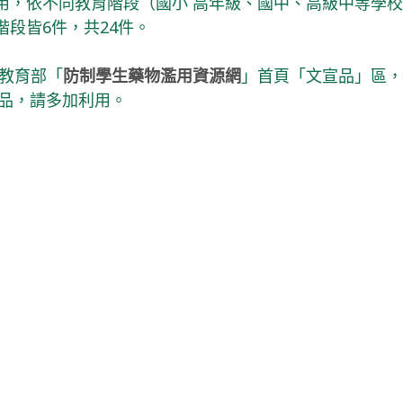
用，依不同教育階段（國小 高年級、國中、高級中等學
段皆6件，共24件。
至教育部「
防制學生藥物濫用資源網
」首頁「文宣品」區
作品，請多加利用。