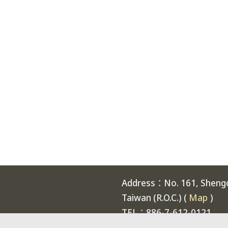
Address：No. 161, Shengch
Taiwan (R.O.C.) (
Map
)
TEL：886-7-612-0121
Welcome to National Expe