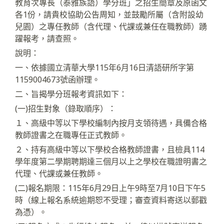
教育次專長（泰雅族語）學分班」之招生簡章及原函文
各1份，請貴校協助公告周知，並鼓勵所屬（含附設幼
兒園）之專任教師（含代理、代課或兼任在職教師）踴
躍報考，請查照。
說明：
一、依據國立清華大學115年6月16日清語研所字第
1159004673號函辦理。
二、旨揭學分班報考資訊如下：
(一)招生對象（錄取順序）：
１、高級中等以下學校編制內按月支領待遇，具備合格
教師證書之在職專任正式教師。
２、持有高級中等以下學校合格教師證書，且檢具114
學年度第二學期聘期達三個月以上之學校在職證明書之
代理、代課或兼任教師。
(二)報名期限：115年6月29日上午9時至7月10日下午5
時（線上報名系統逾期恕不受理；審查資料寄送以郵戳
為憑）。