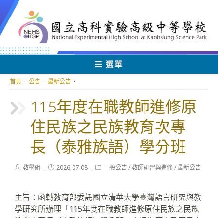
跳
轉
至
主
要
內
選單
容
首頁
·
公告
·
最新公告
·
115年度在職教師進修原
住民族之民族教育次專
長（泰雅族語）學分班
Post
Post
Post
教學組
2026-07-08
一般公告
/
教師研習與進修
/
最新公告
author:
published:
category:
主旨：函轉教育部委託國立清華大學臺灣語言研究與教
學研究所辦理「115年度在職教師進修原住民族之民族