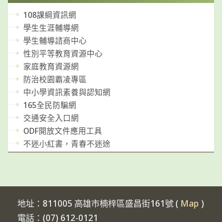
108課綱資訊網
學生生涯輔導網
學生輔導諮商中心
性別平等教育資源中心
家庭教育資源網
防治校園霸凌專區
中小學資訊素養與認知網
165全民防騙網
交通安全入口網
ODF開放文件應用工具
不迷小紅書，青春不迷途
地址：811005 高雄市楠梓區盛昌街161號 (
Map
)
電話：(07) 612-0121